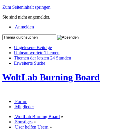
Zum Seiteninhalt springen
Sie sind nicht angemeldet.
Anmelden
Ungelesene Beiträge
Unbeantwortete Themen
Themen der letzten 24 Stunden
Erweiterte Suche
WoltLab Burning Board
Forum
Mitglieder
WoltLab Burning Board
»
Sonstiges
»
User helfen Usern
»