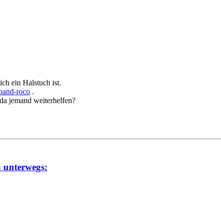
ch ein Halstuch ist.
sband-roco
.
 da jemand weiterhelfen?
a unterwegs: