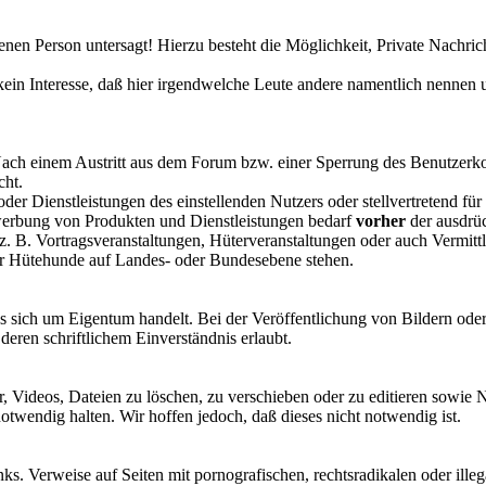
enen Person untersagt! Hierzu besteht die Möglichkeit, Private Nachr
n Interesse, daß hier irgendwelche Leute andere namentlich nennen und 
h. Nach einem Austritt aus dem Forum bzw. einer Sperrung des Benutzerko
cht.
der Dienstleistungen des einstellenden Nutzers oder stellvertretend f
ewerbung von Produkten und Dienstleistungen bedarf
vorher
der ausdrü
. B. Vortragsveranstaltungen, Hüterveranstaltungen oder auch Vermi
er Hütehunde auf Landes- oder Bundesebene stehen.
es sich um Eigentum handelt. Bei der Veröffentlichung von Bildern oder 
deren schriftlichem Einverständnis erlaubt.
er, Videos, Dateien zu löschen, zu verschieben oder zu editieren sowi
otwendig halten. Wir hoffen jedoch, daß dieses nicht notwendig ist.
nks. Verweise auf Seiten mit pornografischen, rechtsradikalen oder ill