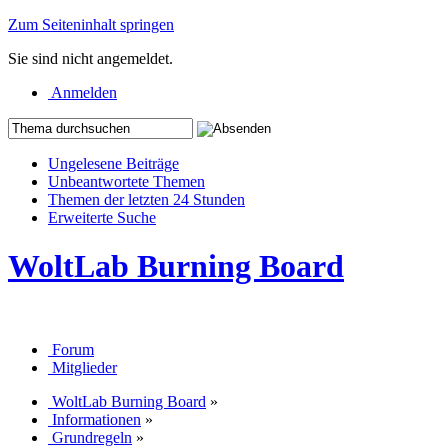
Zum Seiteninhalt springen
Sie sind nicht angemeldet.
Anmelden
Ungelesene Beiträge
Unbeantwortete Themen
Themen der letzten 24 Stunden
Erweiterte Suche
WoltLab Burning Board
Forum
Mitglieder
WoltLab Burning Board
»
Informationen
»
Grundregeln
»