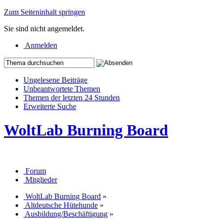
Zum Seiteninhalt springen
Sie sind nicht angemeldet.
Anmelden
Ungelesene Beiträge
Unbeantwortete Themen
Themen der letzten 24 Stunden
Erweiterte Suche
WoltLab Burning Board
Forum
Mitglieder
WoltLab Burning Board
»
Altdeutsche Hütehunde
»
Ausbildung/Beschäftigung
»