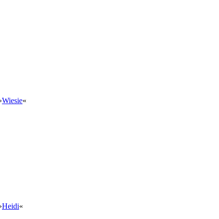
»
Wiesie
«
»
Heidi
«