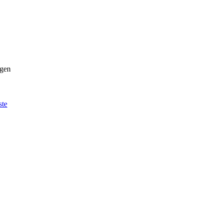
gen
ste