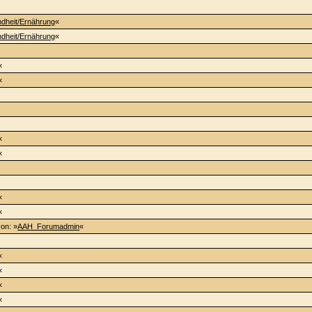
dheit/Ernährung
«
dheit/Ernährung
«
«
«
«
«
«
«
von: »
AAH_Forumadmin
«
«
«
«
«