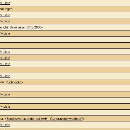
?«-Liste
immungen
?«-Liste
?«-Liste
ericht: Seminar am 17.5.2008
«
?«-Liste
?«-Liste
?«-Liste
?«-Liste
?«-Liste
von: »
Schnecke
«
?«-Liste
?«-Liste
ma: »
Bundesvorsitzender der AAH - Generationenwechsel?
«
?«-Liste