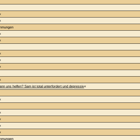
«
«
immungen
«
«
«
«
«
«
ann uns helfen? Sam ist total unterfordert und depressiv
«
«
«
«
«
«
immungen