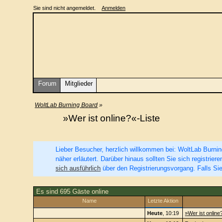
Sie sind nicht angemeldet.
Anmelden
Forum
Mitglieder
WoltLab Burning Board
»
»Wer ist online?«-Liste
Lieber Besucher, herzlich willkommen bei: WoltLab Burning 
näher erläutert. Darüber hinaus sollten Sie sich registri
sich ausführlich
über den Registrierungsvorgang. Falls Sie
Es sind 695 Gäste online
Name
Letzte Aktion
Heute
, 10:19
»Wer ist online