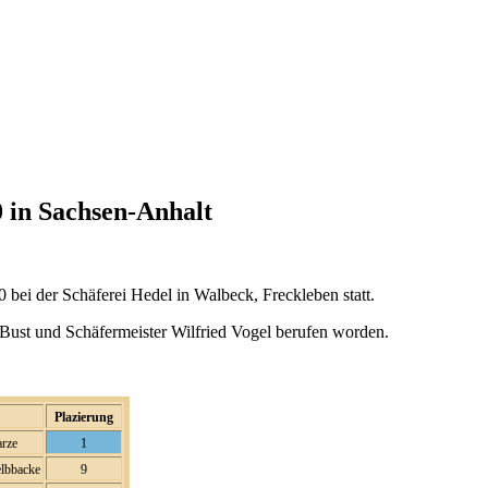
 in Sachsen-Anhalt
ei der Schäferei Hedel in Walbeck, Freckleben statt.
 Bust und Schäfermeister Wilfried Vogel berufen worden.
Plazierung
arze
1
elbbacke
9