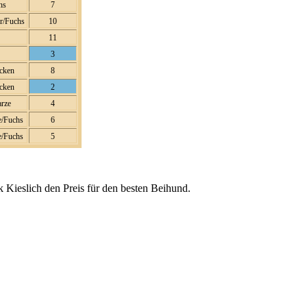
hs
7
r/Fuchs
10
11
3
acken
8
acken
2
arze
4
e/Fuchs
6
e/Fuchs
5
 Kieslich den Preis für den besten Beihund.