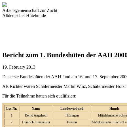
Arbeitsgemeinschaft zur Zucht
Altdeutscher Hütehunde
Bericht zum 1. Bundeshüten der AAH 2000
19. February 2013
Das erste Bundeshüten der AAH fand am 16. und 17. September 2000 b
Als Richter waren Schäfermeister Martin Winz, Schäfermeister Horst
Für die Teilnahme hatten sich qualifiziert:
Los Nr.
Name
Landesverband
Hunde
1
Bernd Angelroth
Thüringen
Mitteldeutsche Schw
2
Heinrich Elmsheuser
Hessen
Mitteldeutscher Fuchs/ G