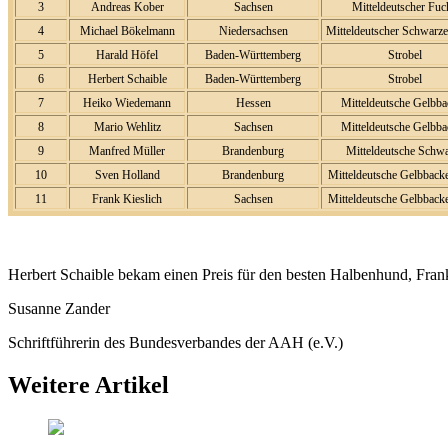
3
Andreas Kober
Sachsen
Mitteldeutscher Fuc
4
Michael Bökelmann
Niedersachsen
Mitteldeutscher Schwarze
5
Harald Höfel
Baden-Württemberg
Strobel
6
Herbert Schaible
Baden-Württemberg
Strobel
7
Heiko Wiedemann
Hessen
Mitteldeutsche Gelbb
8
Mario Wehlitz
Sachsen
Mitteldeutsche Gelbb
9
Manfred Müller
Brandenburg
Mitteldeutsche Schw
10
Sven Holland
Brandenburg
Mitteldeutsche Gelbback
11
Frank Kieslich
Sachsen
Mitteldeutsche Gelbback
Herbert Schaible bekam einen Preis für den besten Halbenhund, Frank
Susanne Zander
Schriftführerin des Bundesverbandes der AAH (e.V.)
Weitere Artikel