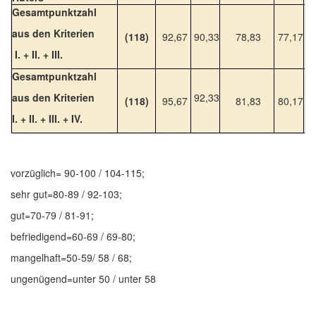
Gesamtpunktzahl
aus den Kriterien
(118)
92,67
90,33
78,83
77,17
7
I. + II. + III.
Gesamtpunktzahl
aus den Kriterien
92,33
(118)
95,67
81,83
80,17
7
I. + II. + III. + IV.
vorzüglich= 90-100 / 104-115;
sehr gut=80-89 / 92-103;
gut=70-79 / 81-91;
befriedigend=60-69 / 69-80;
mangelhaft=50-59/ 58 / 68;
ungenügend=unter 50 / unter 58