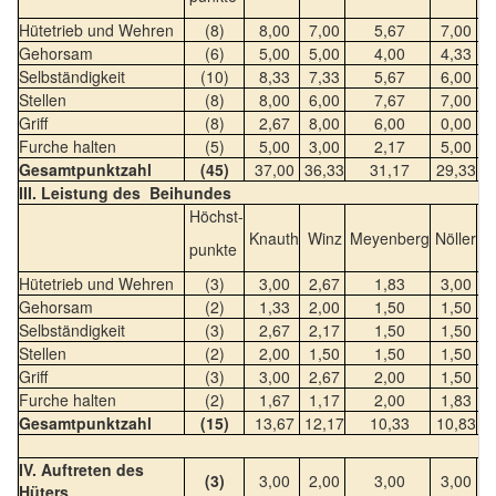
Hütetrieb und Wehren
(8)
8,00
7,00
5,67
7,00
6
Gehorsam
(6)
5,00
5,00
4,00
4,33
4
Selbständigkeit
(10)
8,33
7,33
5,67
6,00
6
Stellen
(8)
8,00
6,00
7,67
7,00
5
Griff
(8)
2,67
8,00
6,00
0,00
5
Furche halten
(5)
5,00
3,00
2,17
5,00
3
Gesamtpunktzahl
(45)
37,00
36,33
31,17
29,33
2
III. Leistung des Beihundes
Höchst-
Knauth
Winz
Meyenberg
Nöller
Mü
punkte
Hütetrieb und Wehren
(3)
3,00
2,67
1,83
3,00
2
Gehorsam
(2)
1,33
2,00
1,50
1,50
1
Selbständigkeit
(3)
2,67
2,17
1,50
1,50
1
Stellen
(2)
2,00
1,50
1,50
1,50
1
Griff
(3)
3,00
2,67
2,00
1,50
1
Furche halten
(2)
1,67
1,17
2,00
1,83
1
Gesamtpunktzahl
(15)
13,67
12,17
10,33
10,83
7
IV. Auftreten des
(3)
3,00
2,00
3,00
3,00
3
Hüters