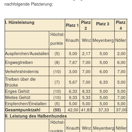
nachfolgende Platzierung:
I. Hüteleistung
Platz
Platz
P
Platz 3
Platz 1
2
4
Höchst-
Knauth
Winz
Meyenberg
Nöller
Mü
punkte
Auspferchen/Ausstallen
(5)
5,00
2,17
5,00
2,00
1
Engwegtreiben
(8)
7,67
7,00
5,00
6,00
3
Verkehrshindernis
(10)
3,00
7,00
6,00
7,00
7
Treiben über die
(7)
5,67
7,00
6,33
5,00
6
Brücke
Enges Gehüt
(10)
6,33
8,33
5,00
5,00
6
Weites Gehüt
(10)
9,33
5,33
5,00
7,00
6
Einpferchen/Einstallen
(5)
5,00
5,00
5,00
5,00
4
Gesamtpunktzahl
(55)
42,00
41,83
37,33
37,00
3
II. Leistung des Halbenhundes
Höchst-
Knauth
Winz
Meyenberg
Nöller
Mü
punkte