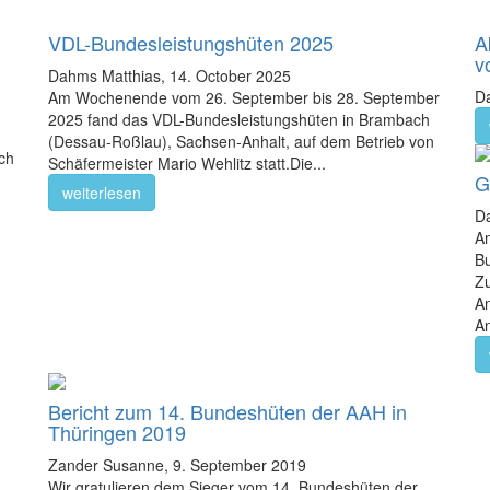
VDL-Bundesleistungshüten 2025
A
v
Dahms Matthias,
14. October 2025
D
Am Wochenende vom 26. September bis 28. September
2025 fand das VDL-Bundesleistungshüten in Brambach
(Dessau-Roßlau), Sachsen-Anhalt, auf dem Betrieb von
ach
Schäfermeister Mario Wehlitz statt.Die...
G
weiterlesen
D
A
Bu
Zu
An
An
Bericht zum 14. Bundeshüten der AAH in
Thüringen 2019
Zander Susanne,
9. September 2019
Wir gratulieren dem Sieger vom 14. Bundeshüten der