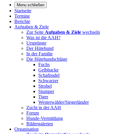
Menu schließen
Startseite
Termine
Berichte
Aufgaben & Ziele
Zur Seite
Aufgaben & Ziele
wechseln
Was ist die AAH?
Ursprünge
Der Hütehund
In der Familie
Die Hütehundschläge
Fuchs
Gelbbacke
Schafpudel
Schwarzer
Strobel
Stumper
Tiger
Westerwälder/Siegerländer
Zucht in der AAH
Forum
Hunde-Vermittlung
Bildergalerien
Organisation