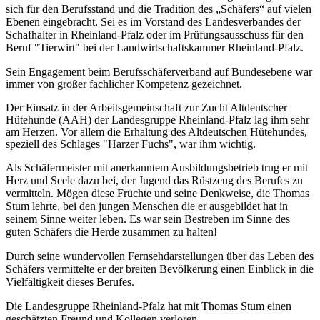
sich für den Berufsstand und die Tradition des „Schäfers“ auf vielen
Ebenen eingebracht. Sei es im Vorstand des Landesverbandes der
Schafhalter in Rheinland-Pfalz oder im Prüfungsausschuss für den
Beruf "Tierwirt" bei der Landwirtschaftskammer Rheinland-Pfalz.
Sein Engagement beim Berufsschäferverband auf Bundesebene war
immer von großer fachlicher Kompetenz gezeichnet.
Der Einsatz in der Arbeitsgemeinschaft zur Zucht Altdeutscher
Hütehunde (AAH) der Landesgruppe Rheinland-Pfalz lag ihm sehr
am Herzen. Vor allem die Erhaltung des Altdeutschen Hütehundes,
speziell des Schlages "Harzer Fuchs", war ihm wichtig.
Als Schäfermeister mit anerkanntem Ausbildungsbetrieb trug er mit
Herz und Seele dazu bei, der Jugend das Rüstzeug des Berufes zu
vermitteln. Mögen diese Früchte und seine Denkweise, die Thomas
Stum lehrte, bei den jungen Menschen die er ausgebildet hat in
seinem Sinne weiter leben. Es war sein Bestreben im Sinne des
guten Schäfers die Herde zusammen zu halten!
Durch seine wundervollen Fernsehdarstellungen über das Leben des
Schäfers vermittelte er der breiten Bevölkerung einen Einblick in die
Vielfältigkeit dieses Berufes.
Die Landesgruppe Rheinland-Pfalz hat mit Thomas Stum einen
geschätzten Freund und Kollegen verloren.