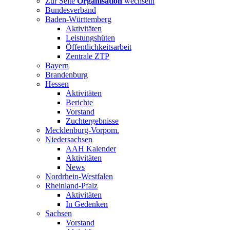
Zur Seite
Organisation
wechseln
Bundesverband
Baden-Württemberg
Aktivitäten
Leistungshüten
Öffentlichkeitsarbeit
Zentrale ZTP
Bayern
Brandenburg
Hessen
Aktivitäten
Berichte
Vorstand
Zuchtergebnisse
Mecklenburg-Vorpom.
Niedersachsen
AAH Kalender
Aktivitäten
News
Nordrhein-Westfalen
Rheinland-Pfalz
Aktivitäten
In Gedenken
Sachsen
Vorstand