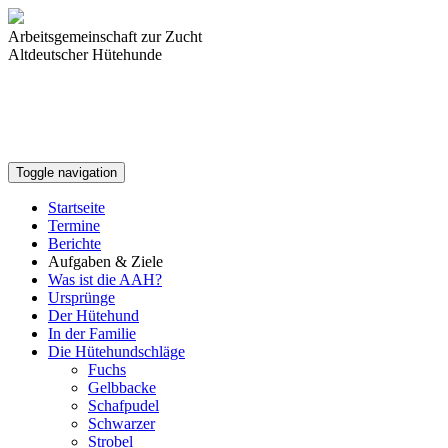
Arbeitsgemeinschaft zur Zucht
Altdeutscher Hütehunde
Toggle navigation
Startseite
Termine
Berichte
Aufgaben & Ziele
Was ist die AAH?
Ursprünge
Der Hütehund
In der Familie
Die Hütehundschläge
Fuchs
Gelbbacke
Schafpudel
Schwarzer
Strobel