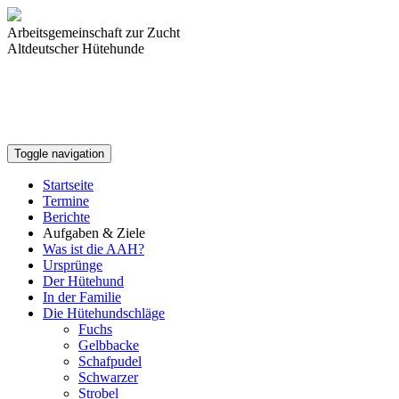
Arbeitsgemeinschaft zur Zucht
Altdeutscher Hütehunde
Toggle navigation
Startseite
Termine
Berichte
Aufgaben & Ziele
Was ist die AAH?
Ursprünge
Der Hütehund
In der Familie
Die Hütehundschläge
Fuchs
Gelbbacke
Schafpudel
Schwarzer
Strobel