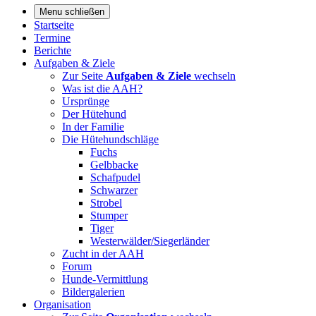
Menu schließen
Startseite
Termine
Berichte
Aufgaben & Ziele
Zur Seite
Aufgaben & Ziele
wechseln
Was ist die AAH?
Ursprünge
Der Hütehund
In der Familie
Die Hütehundschläge
Fuchs
Gelbbacke
Schafpudel
Schwarzer
Strobel
Stumper
Tiger
Westerwälder/Siegerländer
Zucht in der AAH
Forum
Hunde-Vermittlung
Bildergalerien
Organisation