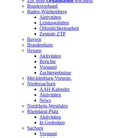
Zur Seite
Organisation
wechseln
Bundesverband
Baden-Württemberg
Aktivitäten
Leistungshüten
Öffentlichkeitsarbeit
Zentrale ZTP
Bayern
Brandenburg
Hessen
Aktivitäten
Berichte
Vorstand
Zuchtergebnisse
Mecklenburg-Vorpom.
Niedersachsen
AAH Kalender
Aktivitäten
News
Nordrhein-Westfalen
Rheinland-Pfalz
Aktivitäten
In Gedenken
Sachsen
Vorstand