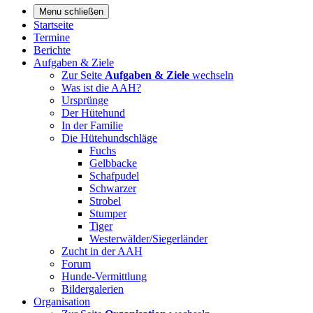
Menu schließen
Startseite
Termine
Berichte
Aufgaben & Ziele
Zur Seite
Aufgaben & Ziele
wechseln
Was ist die AAH?
Ursprünge
Der Hütehund
In der Familie
Die Hütehundschläge
Fuchs
Gelbbacke
Schafpudel
Schwarzer
Strobel
Stumper
Tiger
Westerwälder/Siegerländer
Zucht in der AAH
Forum
Hunde-Vermittlung
Bildergalerien
Organisation