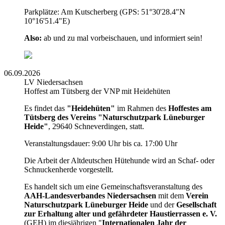
Parkplätze: Am Kutscherberg (GPS: 51°30'28.4"N
10°16'51.4"E)
Also:
ab und zu mal vorbeischauen, und informiert sein!
06.09.2026
LV Niedersachsen
Hoffest am Tütsberg der VNP mit Heidehüten
Es findet das
"Heidehüten"
im Rahmen des
Hoffestes am
Tütsberg des Vereins "Naturschutzpark Lüneburger
Heide"
, 29640 Schneverdingen, statt.
Veranstaltungsdauer: 9:00 Uhr bis ca. 17:00 Uhr
Die Arbeit der Altdeutschen Hütehunde wird an Schaf- oder
Schnuckenherde vorgestellt.
Es handelt sich um eine Gemeinschaftsveranstaltung des
AAH-Landesverbandes Niedersachsen
mit dem
Verein
Naturschutzpark Lüneburger Heide
und der
Gesellschaft
zur Erhaltung alter und gefährdeter Haustierrassen e. V.
(GEH) im diesjährigen "
Internationalen Jahr der