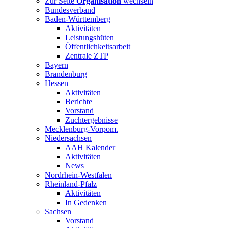
Zur Seite
Organisation
wechseln
Bundesverband
Baden-Württemberg
Aktivitäten
Leistungshüten
Öffentlichkeitsarbeit
Zentrale ZTP
Bayern
Brandenburg
Hessen
Aktivitäten
Berichte
Vorstand
Zuchtergebnisse
Mecklenburg-Vorpom.
Niedersachsen
AAH Kalender
Aktivitäten
News
Nordrhein-Westfalen
Rheinland-Pfalz
Aktivitäten
In Gedenken
Sachsen
Vorstand