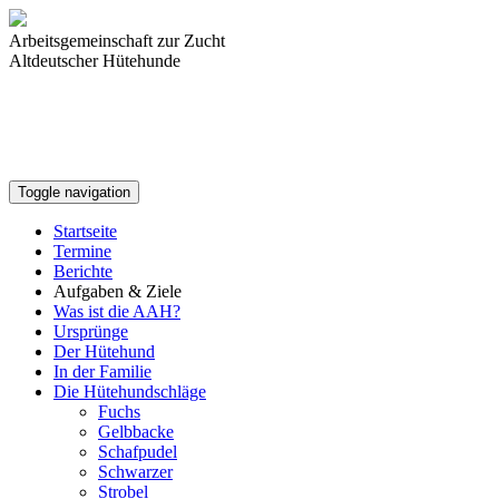
Arbeitsgemeinschaft zur Zucht
Altdeutscher Hütehunde
Toggle navigation
Startseite
Termine
Berichte
Aufgaben & Ziele
Was ist die AAH?
Ursprünge
Der Hütehund
In der Familie
Die Hütehundschläge
Fuchs
Gelbbacke
Schafpudel
Schwarzer
Strobel