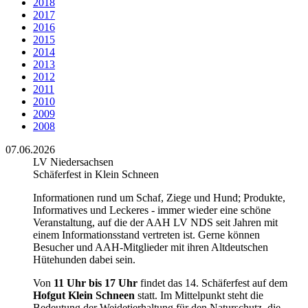
2018
2017
2016
2015
2014
2013
2012
2011
2010
2009
2008
07.06.2026
LV Niedersachsen
Schäferfest in Klein Schneen
Informationen rund um Schaf, Ziege und Hund; Produkte,
Informatives und Leckeres - immer wieder eine schöne
Veranstaltung, auf die der AAH LV NDS seit Jahren mit
einem Informationsstand vertreten ist. Gerne können
Besucher und AAH-Mitglieder mit ihren Altdeutschen
Hütehunden dabei sein.
Von
11 Uhr bis 17 Uhr
findet das 14. Schäferfest auf dem
Hofgut Klein Schneen
statt. Im Mittelpunkt steht die
Bedeutung der Weidetierhaltung für den Naturschutz, die